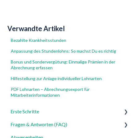
Verwandte Artikel
Bezahlte Krankheitsstunden
Anpassung des Stundenlohns: So machst Du es richtig
Bonus und Sondervergütung: Einmalige Prämien in der
Abrechnung erfassen
Hilfestellung zur Anlage individueller Lohnarten
PDF Lohnarten – Abrechnungsexport für
Mitarbeiterinformationen
Erste Schritte
Fragen & Antworten (FAQ)
Für Admins
Abwesenheiten
Für Mitarbeiter
Login, Account & Sicherheit