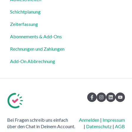
Schichtplanung
Einstellungen
Mitarbeiterverwaltung
Zeiterfassung
Mitarbeiterprofile & Stammdaten
Abonnements & Add-Ons
Standorte & Arbeitsbereiche
Rechnungen und Zahlungen
Zeiterfassung, Soll-Stunden & Abwesenheiten
Add-On Abbrechnung
Dienstplanung & Spezialfälle
Benachrichtigungen & Kommunikation
Vorlagen, Dateien & individuelle Daten
Export
Datenschutz, Sicherheit & Rechtliches
Bei Fragen schreib uns einfach
Anmelden
|
Impressum
System & Status
über den Chat in Deinem Account.
|
Datenschutz
|
AGB