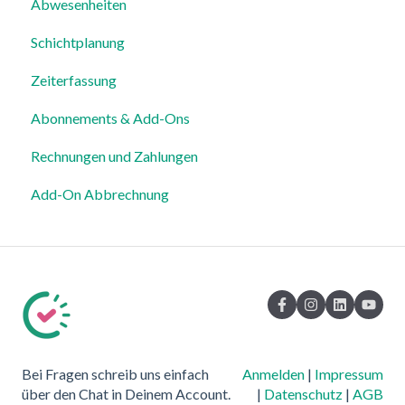
Abwesenheiten
Für Mitarbeiter
Login, Account & Sicherheit
Schichtplanung
Einstellungen
Mitarbeiterverwaltung
Zeiterfassung
Mitarbeiterprofile & Stammdaten
Abonnements & Add-Ons
Standorte & Arbeitsbereiche
Rechnungen und Zahlungen
Zeiterfassung, Soll-Stunden & Abwesenheiten
Add-On Abbrechnung
Dienstplanung & Spezialfälle
Benachrichtigungen & Kommunikation
Vorlagen, Dateien & individuelle Daten
Export
Datenschutz, Sicherheit & Rechtliches
Bei Fragen schreib uns einfach
Anmelden
|
Impressum
System & Status
über den Chat in Deinem Account.
|
Datenschutz
|
AGB