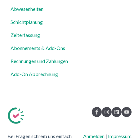
Abwesenheiten
Login, Account & Sicherheit
Schichtplanung
Mitarbeiterverwaltung
Zeiterfassung
Mitarbeiterprofile & Stammdaten
Abonnements & Add-Ons
Standorte & Arbeitsbereiche
Rechnungen und Zahlungen
Zeiterfassung, Soll-Stunden & Abwesenheiten
Add-On Abbrechnung
Dienstplanung & Spezialfälle
Benachrichtigungen & Kommunikation
Vorlagen, Dateien & individuelle Daten
Export
Datenschutz, Sicherheit & Rechtliches
Bei Fragen schreib uns einfach
Anmelden
|
Impressum