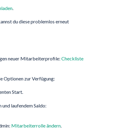
nladen
.
 kannst du diese problemlos erneut
gen neuer Mitarbeiterprofile:
Checkliste
de Optionen zur Verfügung:
enten Start.
h und laufendem Saldo:
dmin:
Mitarbeiterrolle ändern
.