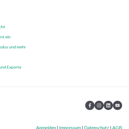
cht
nt ein
modus und mehr
 und Exporte
Anmelden
|
Impressum
|
Datenschutz
|
AGB