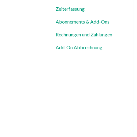
Zeiterfassung
Mitarbeiterprofile &
Stammdaten
Abonnements & Add-Ons
Standorte &
Rechnungen und Zahlungen
Arbeitsbereiche
Add-On Abbrechnung
Zeiterfassung, Soll-Stunden
& Abwesenheiten
Dienstplanung &
Spezialfälle
Benachrichtigungen &
Kommunikation
Vorlagen, Dateien &
individuelle Daten
Export