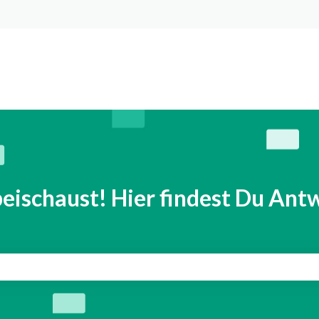
n anzeigen
eischaust! Hier findest Du Antw
eld leer ist.