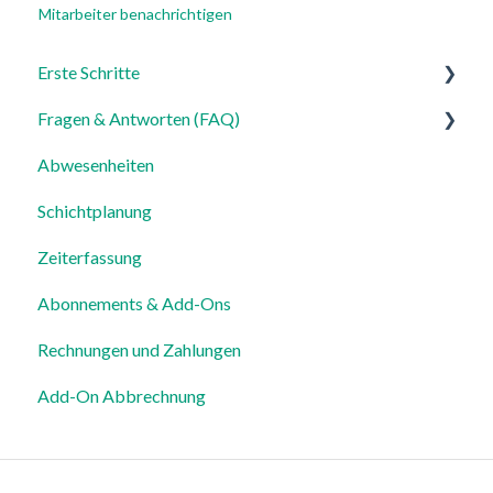
Mitarbeiter benachrichtigen
Erste Schritte
Fragen & Antworten (FAQ)
Für Admins
Abwesenheiten
Für Mitarbeiter
Login, Account & Sicherheit
Schichtplanung
Einstellungen
Mitarbeiterverwaltung
Zeiterfassung
Mitarbeiterprofile & Stammdaten
Abonnements & Add-Ons
Standorte & Arbeitsbereiche
Rechnungen und Zahlungen
Zeiterfassung, Soll-Stunden & Abwesenheiten
Add-On Abbrechnung
Dienstplanung & Spezialfälle
Benachrichtigungen & Kommunikation
Vorlagen, Dateien & individuelle Daten