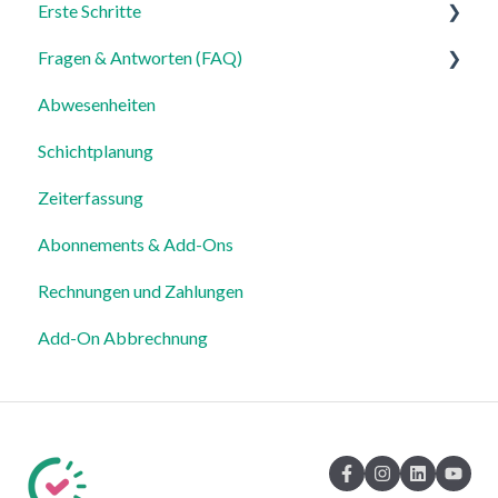
Erste Schritte
Fragen & Antworten (FAQ)
Für Admins
Abwesenheiten
Für Mitarbeiter
Login, Account & Sicherheit
Schichtplanung
Einstellungen
Mitarbeiterverwaltung
Zeiterfassung
Mitarbeiterprofile & Stammdaten
Abonnements & Add-Ons
Standorte & Arbeitsbereiche
Rechnungen und Zahlungen
Zeiterfassung, Soll-Stunden & Abwesenheiten
Add-On Abbrechnung
Dienstplanung & Spezialfälle
Benachrichtigungen & Kommunikation
Vorlagen, Dateien & individuelle Daten
Export