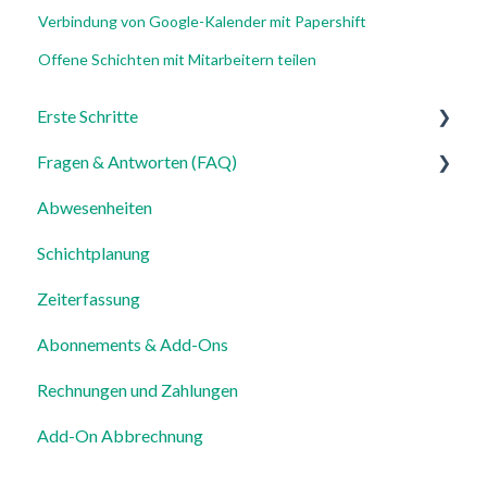
Verbindung von Google-Kalender mit Papershift
Offene Schichten mit Mitarbeitern teilen
Erste Schritte
Fragen & Antworten (FAQ)
Für Admins
Abwesenheiten
Für Mitarbeiter
Login, Account & Sicherheit
Schichtplanung
Einstellungen
Mitarbeiterverwaltung
Zeiterfassung
Mitarbeiterprofile & Stammdaten
Abonnements & Add-Ons
Standorte & Arbeitsbereiche
Rechnungen und Zahlungen
Zeiterfassung, Soll-Stunden & Abwesenheiten
Add-On Abbrechnung
Dienstplanung & Spezialfälle
Benachrichtigungen & Kommunikation