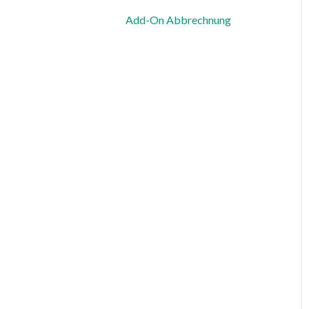
Add-On Abbrechnung
Zeiterfassung, Soll-Stunden
& Abwesenheiten
Dienstplanung &
Spezialfälle
Benachrichtigungen &
Kommunikation
Vorlagen, Dateien &
individuelle Daten
Export
Datenschutz, Sicherheit &
Rechtliches
System & Status