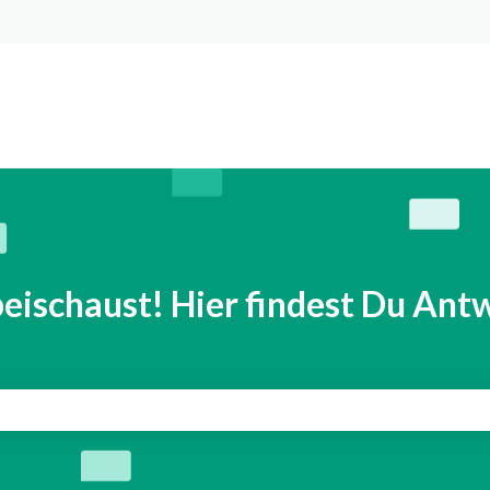
n anzeigen
eischaust! Hier findest Du Antw
eld leer ist.