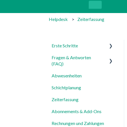
Helpdesk
Zeiterfassung
Erste Schritte
Fragen & Antworten
Für Admins
(FAQ)
Für Mitarbeiter
Abwesenheiten
Login, Account & Sicherheit
Einstellungen
Schichtplanung
Mitarbeiterverwaltung
Zeiterfassung
Mitarbeiterprofile &
Stammdaten
Abonnements & Add-Ons
Standorte &
Rechnungen und Zahlungen
Arbeitsbereiche