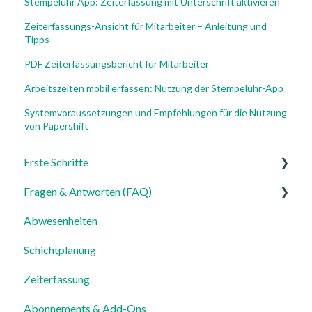
Stempeluhr App: Zeiterfassung mit Unterschrift aktivieren
Zeiterfassungs-Ansicht für Mitarbeiter – Anleitung und
Tipps
PDF Zeiterfassungsbericht für Mitarbeiter
Arbeitszeiten mobil erfassen: Nutzung der Stempeluhr-App
Systemvoraussetzungen und Empfehlungen für die Nutzung
von Papershift
Erste Schritte
Fragen & Antworten (FAQ)
Für Admins
Abwesenheiten
Für Mitarbeiter
Login, Account & Sicherheit
Schichtplanung
Einstellungen
Mitarbeiterverwaltung
Zeiterfassung
Mitarbeiterprofile & Stammdaten
Abonnements & Add-Ons
Standorte & Arbeitsbereiche