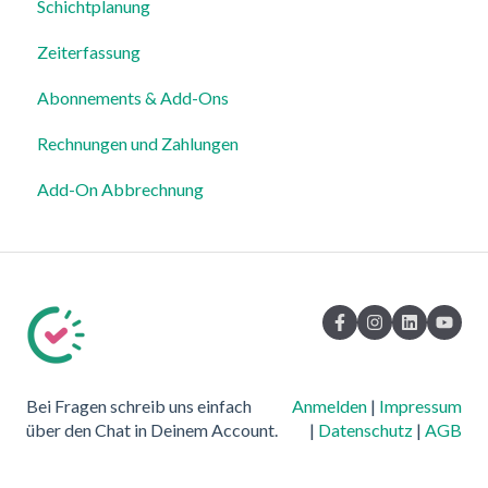
Schichtplanung
Einstellungen
Mitarbeiterverwaltung
Zeiterfassung
Mitarbeiterprofile & Stammdaten
Abonnements & Add-Ons
Standorte & Arbeitsbereiche
Rechnungen und Zahlungen
Zeiterfassung, Soll-Stunden & Abwesenheiten
Add-On Abbrechnung
Dienstplanung & Spezialfälle
Benachrichtigungen & Kommunikation
Vorlagen, Dateien & individuelle Daten
Export
Datenschutz, Sicherheit & Rechtliches
Bei Fragen schreib uns einfach
Anmelden
|
Impressum
System & Status
über den Chat in Deinem Account.
|
Datenschutz
|
AGB