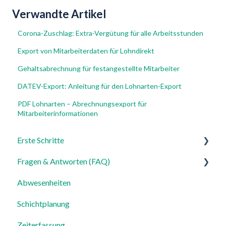
Verwandte Artikel
Corona-Zuschlag: Extra-Vergütung für alle Arbeitsstunden
Export von Mitarbeiterdaten für Lohndirekt
Gehaltsabrechnung für festangestellte Mitarbeiter
DATEV-Export: Anleitung für den Lohnarten-Export
PDF Lohnarten – Abrechnungsexport für
Mitarbeiterinformationen
Erste Schritte
Fragen & Antworten (FAQ)
Für Admins
Abwesenheiten
Für Mitarbeiter
Login, Account & Sicherheit
Schichtplanung
Einstellungen
Mitarbeiterverwaltung
Zeiterfassung
Mitarbeiterprofile & Stammdaten