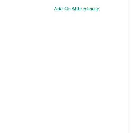
Add-On Abbrechnung
Zeiterfassung, Soll-Stunden
& Abwesenheiten
Dienstplanung &
Spezialfälle
Benachrichtigungen &
Kommunikation
Vorlagen, Dateien &
individuelle Daten
Export
Datenschutz, Sicherheit &
Rechtliches
System & Status