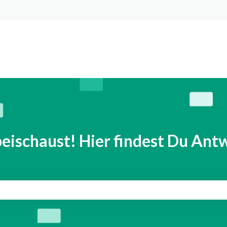
n anzeigen
eischaust! Hier findest Du Antw
eld leer ist.