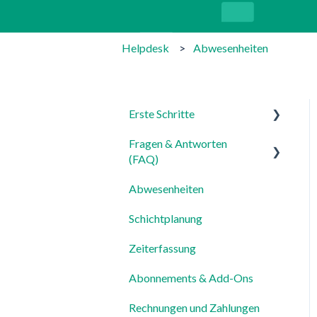
Helpdesk
Abwesenheiten
Erste Schritte
Fragen & Antworten
Für Admins
(FAQ)
Für Mitarbeiter
Abwesenheiten
Login, Account & Sicherheit
Einstellungen
Schichtplanung
Mitarbeiterverwaltung
Zeiterfassung
Mitarbeiterprofile &
Stammdaten
Abonnements & Add-Ons
Standorte &
Rechnungen und Zahlungen
Arbeitsbereiche