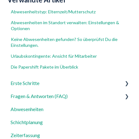
Abwesenheitstyp: Elternzeit/Mutterschutz
Abwesenheiten im Standort verwalten: Einstellungen &
Optionen
Keine Abwesenheiten gefunden? So überprüfst Du die
Einstellungen.
Urlaubskontingente: Ansicht für Mitarbeiter
Die Papershift Pakete im Überblick
Erste Schritte
Fragen & Antworten (FAQ)
Für Admins
Abwesenheiten
Für Mitarbeiter
Login, Account & Sicherheit
Schichtplanung
Einstellungen
Mitarbeiterverwaltung
Zeiterfassung
Mitarbeiterprofile & Stammdaten