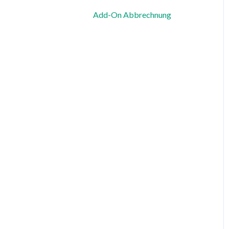
Add-On Abbrechnung
Zeiterfassung, Soll-Stunden
& Abwesenheiten
Dienstplanung &
Spezialfälle
Benachrichtigungen &
Kommunikation
Vorlagen, Dateien &
individuelle Daten
Export
Datenschutz, Sicherheit &
Rechtliches
System & Status