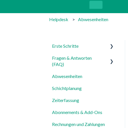
Helpdesk
Abwesenheiten
Erste Schritte
Fragen & Antworten
Für Admins
(FAQ)
Für Mitarbeiter
Abwesenheiten
Login, Account & Sicherheit
Einstellungen
Schichtplanung
Mitarbeiterverwaltung
Zeiterfassung
Mitarbeiterprofile &
Stammdaten
Abonnements & Add-Ons
Standorte &
Rechnungen und Zahlungen
Arbeitsbereiche