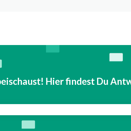
n anzeigen
eischaust! Hier findest Du Antw
eld leer ist.