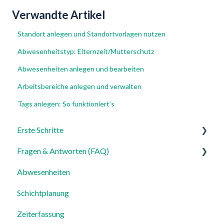
Verwandte Artikel
Standort anlegen und Standortvorlagen nutzen
Abwesenheitstyp: Elternzeit/Mutterschutz
Abwesenheiten anlegen und bearbeiten
Arbeitsbereiche anlegen und verwalten
Tags anlegen: So funktioniert’s
Erste Schritte
Fragen & Antworten (FAQ)
Für Admins
Abwesenheiten
Für Mitarbeiter
Login, Account & Sicherheit
Schichtplanung
Einstellungen
Mitarbeiterverwaltung
Zeiterfassung
Mitarbeiterprofile & Stammdaten