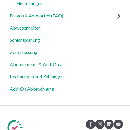
Einstellungen
Fragen & Antworten (FAQ)
Abwesenheiten
Login, Account & Sicherheit
Schichtplanung
Mitarbeiterverwaltung
Zeiterfassung
Mitarbeiterprofile & Stammdaten
Abonnements & Add-Ons
Standorte & Arbeitsbereiche
Rechnungen und Zahlungen
Zeiterfassung, Soll-Stunden & Abwesenheiten
Add-On Abbrechnung
Dienstplanung & Spezialfälle
Benachrichtigungen & Kommunikation
Vorlagen, Dateien & individuelle Daten
Export