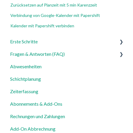
Zurücksetzen auf Planzeit mit 5 min Karenzzeit
Verbindung von Google-Kalender mit Papershift
Kalender mit Papershift verbinden
Erste Schritte
Fragen & Antworten (FAQ)
Für Admins
Abwesenheiten
Für Mitarbeiter
Login, Account & Sicherheit
Schichtplanung
Einstellungen
Mitarbeiterverwaltung
Zeiterfassung
Mitarbeiterprofile & Stammdaten
Abonnements & Add-Ons
Standorte & Arbeitsbereiche
Rechnungen und Zahlungen
Zeiterfassung, Soll-Stunden & Abwesenheiten
Add-On Abbrechnung
Dienstplanung & Spezialfälle