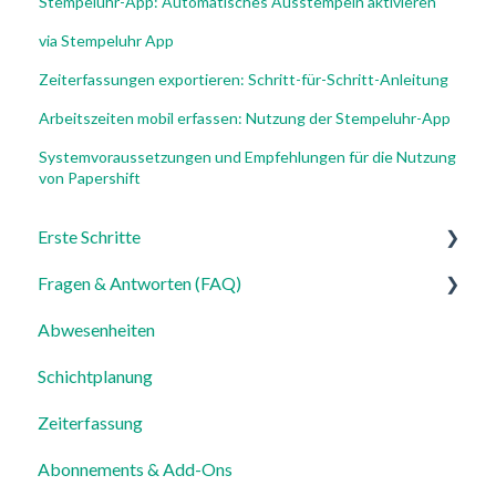
Stempeluhr-App: Automatisches Ausstempeln aktivieren
via Stempeluhr App
Zeiterfassungen exportieren: Schritt-für-Schritt-Anleitung
Arbeitszeiten mobil erfassen: Nutzung der Stempeluhr-App
Systemvoraussetzungen und Empfehlungen für die Nutzung
von Papershift
Erste Schritte
Fragen & Antworten (FAQ)
Für Admins
Abwesenheiten
Für Mitarbeiter
Login, Account & Sicherheit
Schichtplanung
Einstellungen
Mitarbeiterverwaltung
Zeiterfassung
Mitarbeiterprofile & Stammdaten
Abonnements & Add-Ons
Standorte & Arbeitsbereiche