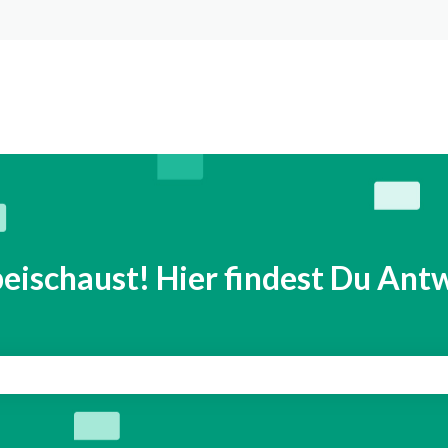
n anzeigen
eischaust! Hier findest Du Antw
eld leer ist.