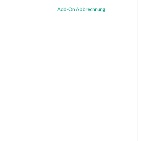
Add-On Abbrechnung
Zeiterfassung, Soll-Stunden
& Abwesenheiten
Dienstplanung &
Spezialfälle
Benachrichtigungen &
Kommunikation
Vorlagen, Dateien &
individuelle Daten
Export
Datenschutz, Sicherheit &
Rechtliches
System & Status