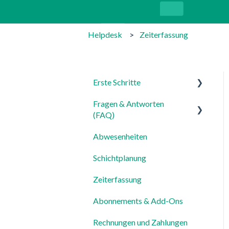
Helpdesk
Zeiterfassung
Erste Schritte
Fragen & Antworten
Für Admins
(FAQ)
Für Mitarbeiter
Abwesenheiten
Login, Account & Sicherheit
Einstellungen
Schichtplanung
Mitarbeiterverwaltung
Zeiterfassung
Mitarbeiterprofile &
Stammdaten
Abonnements & Add-Ons
Standorte &
Rechnungen und Zahlungen
Arbeitsbereiche