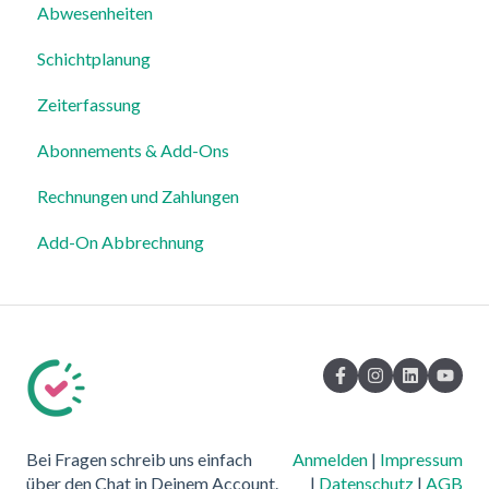
Abwesenheiten
Für Mitarbeiter
Login, Account & Sicherheit
Schichtplanung
Einstellungen
Mitarbeiterverwaltung
Zeiterfassung
Mitarbeiterprofile & Stammdaten
Abonnements & Add-Ons
Standorte & Arbeitsbereiche
Rechnungen und Zahlungen
Zeiterfassung, Soll-Stunden & Abwesenheiten
Add-On Abbrechnung
Dienstplanung & Spezialfälle
Benachrichtigungen & Kommunikation
Vorlagen, Dateien & individuelle Daten
Export
Datenschutz, Sicherheit & Rechtliches
Bei Fragen schreib uns einfach
Anmelden
|
Impressum
System & Status
über den Chat in Deinem Account.
|
Datenschutz
|
AGB