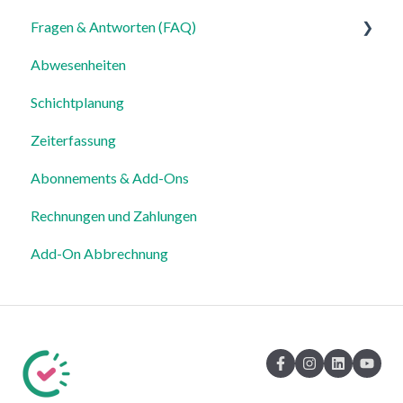
Fragen & Antworten (FAQ)
Für Admins
Abwesenheiten
Für Mitarbeiter
Login, Account & Sicherheit
Schichtplanung
Einstellungen
Mitarbeiterverwaltung
Zeiterfassung
Mitarbeiterprofile & Stammdaten
Abonnements & Add-Ons
Standorte & Arbeitsbereiche
Rechnungen und Zahlungen
Zeiterfassung, Soll-Stunden & Abwesenheiten
Add-On Abbrechnung
Dienstplanung & Spezialfälle
Benachrichtigungen & Kommunikation
Vorlagen, Dateien & individuelle Daten
Export