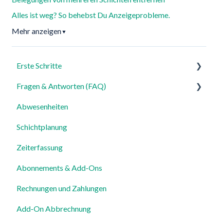
Alles ist weg? So behebst Du Anzeigeprobleme.
Mehr anzeigen
▼
Erste Schritte
Fragen & Antworten (FAQ)
Für Admins
Abwesenheiten
Für Mitarbeiter
Login, Account & Sicherheit
Schichtplanung
Einstellungen
Mitarbeiterverwaltung
Zeiterfassung
Mitarbeiterprofile & Stammdaten
Abonnements & Add-Ons
Standorte & Arbeitsbereiche
Rechnungen und Zahlungen
Zeiterfassung, Soll-Stunden & Abwesenheiten
Add-On Abbrechnung
Dienstplanung & Spezialfälle