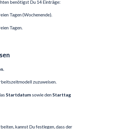
hten benötigst Du 14 Einträge:
freien Tagen (Wochenende).
reien Tagen.
isen
en
.
rbeitszeitmodell zuzuweisen.
das
Startdatum
sowie den
Starttag
eiten, kannst Du festlegen, dass der