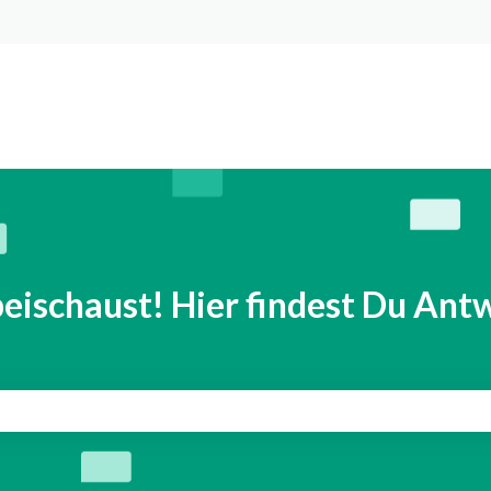
n anzeigen
eischaust! Hier findest Du Antw
eld leer ist.