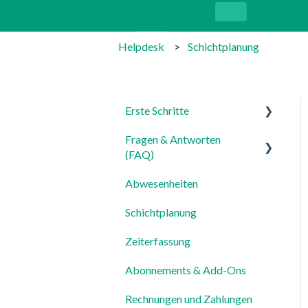
Helpdesk
Schichtplanung
Erste Schritte
Fragen & Antworten
Für Admins
(FAQ)
Für Mitarbeiter
Abwesenheiten
Login, Account & Sicherheit
Einstellungen
Schichtplanung
Mitarbeiterverwaltung
Zeiterfassung
Mitarbeiterprofile &
Stammdaten
Abonnements & Add-Ons
Standorte &
Rechnungen und Zahlungen
Arbeitsbereiche