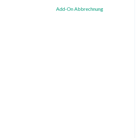
Add-On Abbrechnung
Zeiterfassung, Soll-Stunden
& Abwesenheiten
Dienstplanung &
Spezialfälle
Benachrichtigungen &
Kommunikation
Vorlagen, Dateien &
individuelle Daten
Export
Datenschutz, Sicherheit &
Rechtliches
System & Status