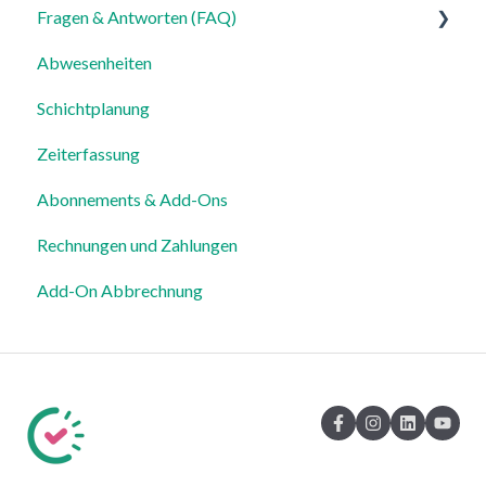
Fragen & Antworten (FAQ)
Für Admins
Abwesenheiten
Für Mitarbeiter
Login, Account & Sicherheit
Schichtplanung
Einstellungen
Mitarbeiterverwaltung
Zeiterfassung
Mitarbeiterprofile & Stammdaten
Abonnements & Add-Ons
Standorte & Arbeitsbereiche
Rechnungen und Zahlungen
Zeiterfassung, Soll-Stunden & Abwesenheiten
Add-On Abbrechnung
Dienstplanung & Spezialfälle
Benachrichtigungen & Kommunikation
Vorlagen, Dateien & individuelle Daten
Export
Datenschutz, Sicherheit & Rechtliches