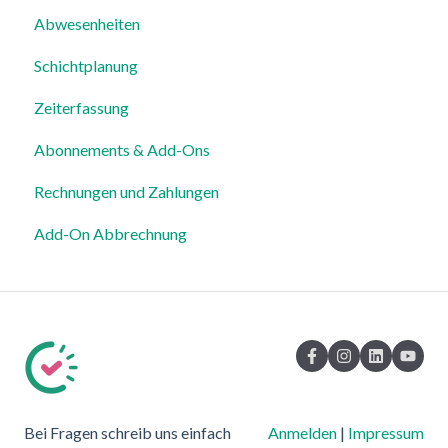
Abwesenheiten
Für Mitarbeiter
Login, Account & Sicherheit
Schichtplanung
Einstellungen
Mitarbeiterverwaltung
Zeiterfassung
Mitarbeiterprofile & Stammdaten
Abonnements & Add-Ons
Standorte & Arbeitsbereiche
Rechnungen und Zahlungen
Zeiterfassung, Soll-Stunden & Abwesenheiten
Add-On Abbrechnung
Dienstplanung & Spezialfälle
Benachrichtigungen & Kommunikation
Vorlagen, Dateien & individuelle Daten
Export
Datenschutz, Sicherheit & Rechtliches
Bei Fragen schreib uns einfach
Anmelden
|
Impressum
System & Status