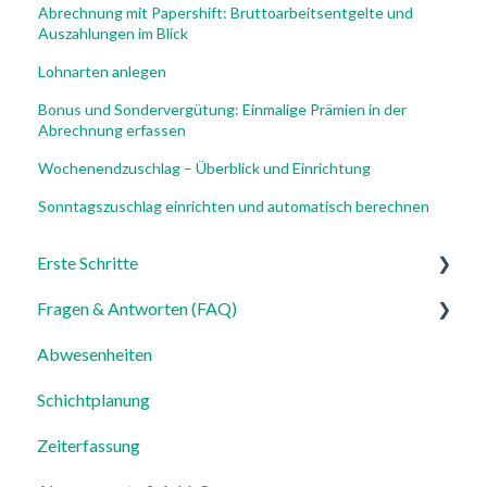
Abrechnung mit Papershift: Bruttoarbeitsentgelte und
Auszahlungen im Blick
Lohnarten anlegen
Bonus und Sondervergütung: Einmalige Prämien in der
Abrechnung erfassen
Wochenendzuschlag – Überblick und Einrichtung
Sonntagszuschlag einrichten und automatisch berechnen
Erste Schritte
Fragen & Antworten (FAQ)
Für Admins
Abwesenheiten
Für Mitarbeiter
Login, Account & Sicherheit
Schichtplanung
Einstellungen
Mitarbeiterverwaltung
Zeiterfassung
Mitarbeiterprofile & Stammdaten