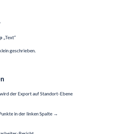
“
p
„Text“
klein geschrieben.
en
wird der Export auf Standort-Ebene
Punkte in der linken Spalte →
arbeiter-Bericht.