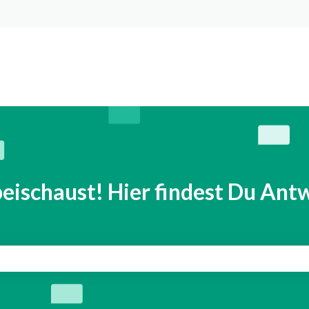
n anzeigen
eischaust! Hier findest Du Antw
eld leer ist.