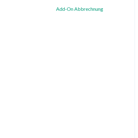
Add-On Abbrechnung
Zeiterfassung, Soll-Stunden
& Abwesenheiten
Dienstplanung &
Spezialfälle
Benachrichtigungen &
Kommunikation
Vorlagen, Dateien &
individuelle Daten
Export
Datenschutz, Sicherheit &
Rechtliches
System & Status