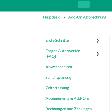
Helpdesk
Add-On Abbrechnung
Erste Schritte
Fragen & Antworten
Für Admins
(FAQ)
Für Mitarbeiter
Abwesenheiten
Login, Account & Sicherheit
Einstellungen
Schichtplanung
Mitarbeiterverwaltung
Zeiterfassung
Mitarbeiterprofile &
Stammdaten
Abonnements & Add-Ons
Standorte &
Rechnungen und Zahlungen
Arbeitsbereiche