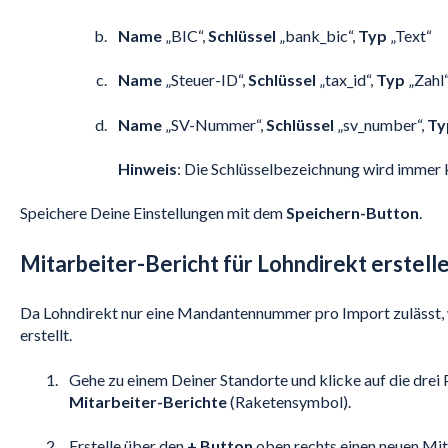
Name
„BIC“,
Schlüssel
„bank_bic“,
Typ
„Text“
Name
„Steuer-ID“,
Schlüssel
„tax_id“,
Typ
„Zahl
Name
„SV-Nummer“,
Schlüssel
„sv_number“,
Ty
Hinweis
: Die Schlüsselbezeichnung wird immer 
Speichere Deine Einstellungen mit dem
Speichern-Button
.
Mitarbeiter-Bericht für Lohndirekt erstell
Da Lohndirekt nur eine Mandantennummer pro Import zulässt, 
erstellt.
Gehe zu einem Deiner Standorte und klicke auf die drei 
Mitarbeiter-Berichte
(Raketensymbol).
Erstelle über den
+ Button
oben rechts einen neuen Mit