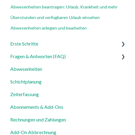
Abwesenheiten beantragen: Urlaub, Krankheit und mehr
Überstunden und verfügbaren Urlaub einsehen
Abwesenheiten anlegen und bearbeiten
Erste Schritte
Fragen & Antworten (FAQ)
Für Admins
Abwesenheiten
Für Mitarbeiter
Login, Account & Sicherheit
Schichtplanung
Einstellungen
Mitarbeiterverwaltung
Zeiterfassung
Mitarbeiterprofile & Stammdaten
Abonnements & Add-Ons
Standorte & Arbeitsbereiche
Rechnungen und Zahlungen
Zeiterfassung, Soll-Stunden & Abwesenheiten
Add-On Abbrechnung
Dienstplanung & Spezialfälle