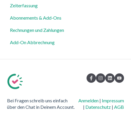
Zeiterfassung
Mitarbeiterprofile & Stammdaten
Abonnements & Add-Ons
Standorte & Arbeitsbereiche
Rechnungen und Zahlungen
Zeiterfassung, Soll-Stunden & Abwesenheiten
Add-On Abbrechnung
Dienstplanung & Spezialfälle
Benachrichtigungen & Kommunikation
Vorlagen, Dateien & individuelle Daten
Export
Datenschutz, Sicherheit & Rechtliches
Bei Fragen schreib uns einfach
Anmelden
|
Impressum
System & Status
über den Chat in Deinem Account.
|
Datenschutz
|
AGB