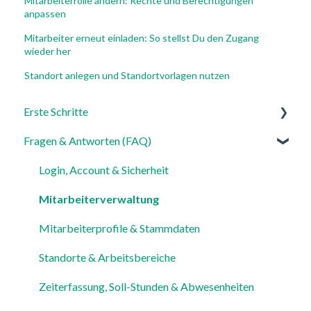
Mitarbeiterrolle ändern: Rechte und Berechtigungen
anpassen
Mitarbeiter erneut einladen: So stellst Du den Zugang
wieder her
Standort anlegen und Standortvorlagen nutzen
Erste Schritte
Fragen & Antworten (FAQ)
Für Admins
Für Mitarbeiter
Login, Account & Sicherheit
Einstellungen
Mitarbeiterverwaltung
Mitarbeiterprofile & Stammdaten
Standorte & Arbeitsbereiche
Zeiterfassung, Soll-Stunden & Abwesenheiten